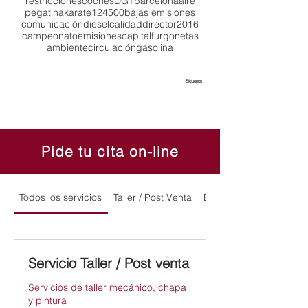
restricciones
coches
DGT
barcelona
aire
pegatina
karate
124
500
bajas emisiones
comunicación
diesel
calidad
director
2016
campeonato
emisiones
capital
furgonetas
ambiente
circulación
gasolina
Síguenos
Pide tu cita on-line
Todos los servicios
Taller / Post Venta
Exposición y Ventas
Servicio Taller / Post venta
Servicios de taller mecánico, chapa
y pintura