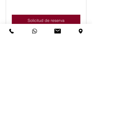
Solicitud de reserva
Departamento Comercial
Exposición y venta de vehículos
nuevos y de ocasión
Reservar ahora