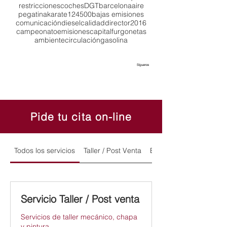
restricciones
coches
DGT
barcelona
aire
pegatina
karate
124
500
bajas emisiones
comunicación
diesel
calidad
director
2016
campeonato
emisiones
capital
furgonetas
ambiente
circulación
gasolina
Síguenos
Pide tu cita on-line
Todos los servicios
Taller / Post Venta
Exposición y Ventas
Servicio Taller / Post venta
Servicios de taller mecánico, chapa
y pintura