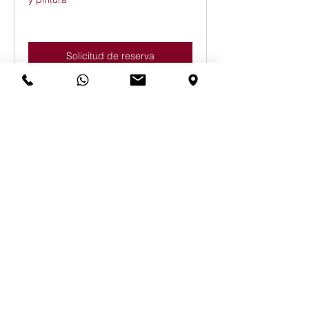
Solicitud de reserva
Departamento Comercial
Exposición y venta de vehículos
nuevos y de ocasión
Reservar ahora