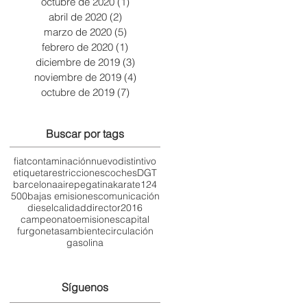
octubre de 2020
(1)
1 entrada
abril de 2020
(2)
2 entradas
marzo de 2020
(5)
5 entradas
febrero de 2020
(1)
1 entrada
diciembre de 2019
(3)
3 entradas
noviembre de 2019
(4)
4 entradas
octubre de 2019
(7)
7 entradas
Buscar por tags
fiat
contaminación
nuevo
distintivo
etiqueta
restricciones
coches
DGT
barcelona
aire
pegatina
karate
124
500
bajas emisiones
comunicación
diesel
calidad
director
2016
campeonato
emisiones
capital
furgonetas
ambiente
circulación
gasolina
Síguenos