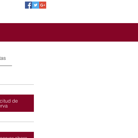
tas
icitud de
erva