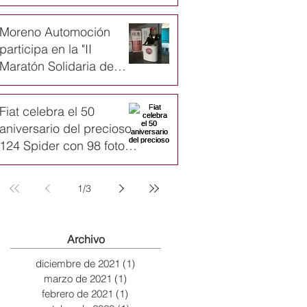
Moreno Automoción
participa en la "II
Maratón Solidaria de
Navidad de Karate
infantil"
Fiat celebra el 50
aniversario del precioso
124 Spider con 98 fotos
y un emotivo vídeo
1
/
3
Archivo
diciembre de 2021
(1)
1 entrada
marzo de 2021
(1)
1 entrada
febrero de 2021
(1)
1 entrada