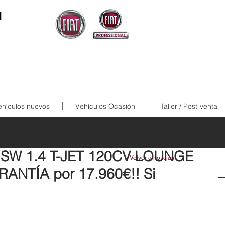
N
ehículos nuevos
Vehículos Ocasión
Taller / Post-venta
 SW 1.4 T-JET 120CV LOUNGE
Volver a noticias
ANTÍA por 17.960€!! Si