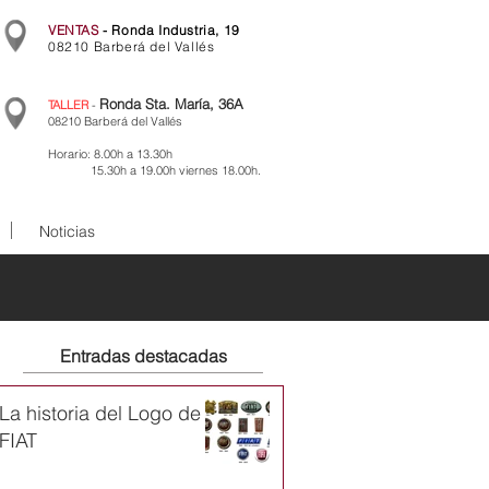
VENTAS
- Ronda Industria, 19
08210 Barberá del Vallés
Ronda Sta. María, 36A
TALLER
-
08210 Barberá del Vallés
Horario: 8.00h a 13.30h
15.30h a 19.00h viernes 18.00h.
Noticias
Entradas destacadas
La historia del Logo de
FIAT