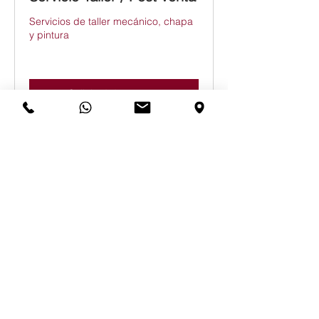
Servicios de taller mecánico, chapa
y pintura
Solicitud de reserva
Departamento Comercial
Exposición y venta de vehículos
nuevos y de ocasión
Reservar ahora