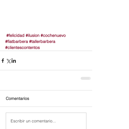
#felicidad
#ilusion
#cochenuevo
#fiatbarbera
#tallerbarbera
#clientescontentos
Comentarios
Escribir un comentario...