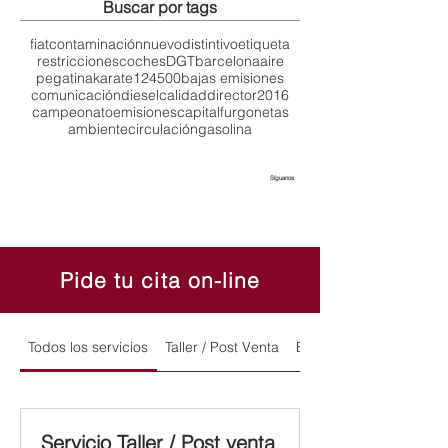
Buscar por tags
fiat
contaminación
nuevo
distintivo
etiqueta
restricciones
coches
DGT
barcelona
aire
pegatina
karate
124
500
bajas emisiones
comunicación
diesel
calidad
director
2016
campeonato
emisiones
capital
furgonetas
ambiente
circulación
gasolina
Síguenos
Pide tu cita on-line
Todos los servicios
Taller / Post Venta
Exposición y Ventas
Servicio Taller / Post venta