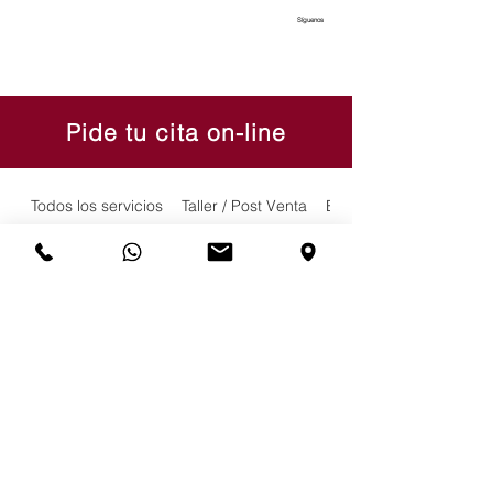
Síguenos
Pide tu cita on-line
Todos los servicios
Taller / Post Venta
Exposición y Ventas
Servicio Taller / Post venta
Servicios de taller mecánico, chapa
y pintura
Solicitud de reserva