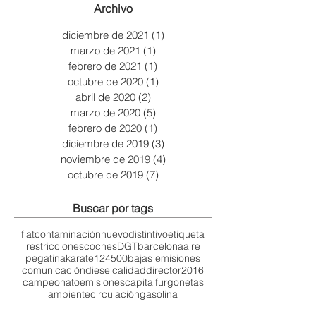
Archivo
diciembre de 2021
(1)
1 entrada
marzo de 2021
(1)
1 entrada
febrero de 2021
(1)
1 entrada
octubre de 2020
(1)
1 entrada
abril de 2020
(2)
2 entradas
marzo de 2020
(5)
5 entradas
febrero de 2020
(1)
1 entrada
diciembre de 2019
(3)
3 entradas
noviembre de 2019
(4)
4 entradas
octubre de 2019
(7)
7 entradas
Buscar por tags
fiat
contaminación
nuevo
distintivo
etiqueta
restricciones
coches
DGT
barcelona
aire
pegatina
karate
124
500
bajas emisiones
comunicación
diesel
calidad
director
2016
campeonato
emisiones
capital
furgonetas
ambiente
circulación
gasolina