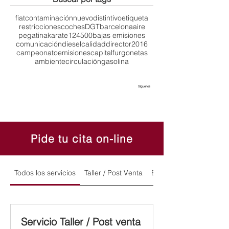
fiat
contaminación
nuevo
distintivo
etiqueta
restricciones
coches
DGT
barcelona
aire
pegatina
karate
124
500
bajas emisiones
comunicación
diesel
calidad
director
2016
campeonato
emisiones
capital
furgonetas
ambiente
circulación
gasolina
Síguenos
Pide tu cita on-line
Todos los servicios
Taller / Post Venta
Exposición y Ventas
Servicio Taller / Post venta