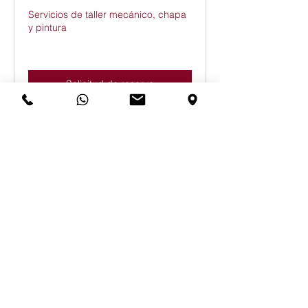
Servicios de taller mecánico, chapa
y pintura
Solicitud de reserva
Departamento Comercial
Exposición y venta de vehículos
nuevos y de ocasión
Reservar ahora