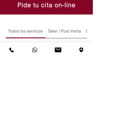
Pide tu cita on-line
Todos los servicios
Taller / Post Venta
Exposición y Ventas
Servicio Taller / Post venta
Servicios de taller mecánico, chapa
y pintura
Solicitud de reserva
Departamento Comercial