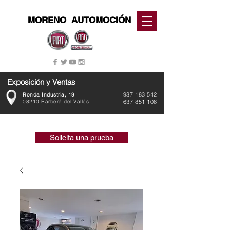
MORENO
AUTOMOCIÓN
Exposición y Ventas
937 183 542
Ronda Industria, 19
08210 Barberá del Vallés
637 851 106
Solicita una prueba