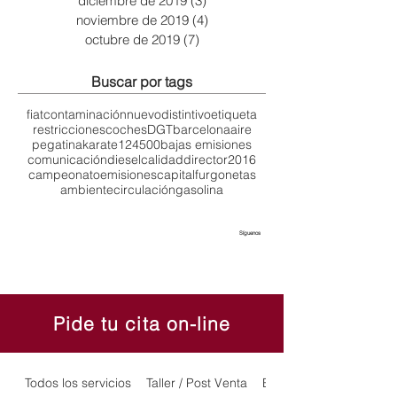
diciembre de 2019
(3)
3 entradas
noviembre de 2019
(4)
4 entradas
octubre de 2019
(7)
7 entradas
Buscar por tags
fiat
contaminación
nuevo
distintivo
etiqueta
restricciones
coches
DGT
barcelona
aire
pegatina
karate
124
500
bajas emisiones
comunicación
diesel
calidad
director
2016
campeonato
emisiones
capital
furgonetas
ambiente
circulación
gasolina
Síguenos
Pide tu cita on-line
Todos los servicios
Taller / Post Venta
Exposición y Ventas