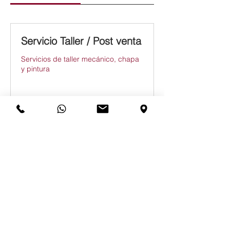
Servicio Taller / Post venta
Servicios de taller mecánico, chapa
y pintura
Solicitud de reserva
Departamento Comercial
Exposición y venta de vehículos
nuevos y de ocasión
Reservar ahora