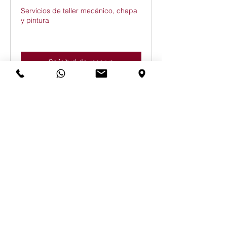
Servicios de taller mecánico, chapa
y pintura
Solicitud de reserva
Departamento Comercial
Exposición y venta de vehículos
nuevos y de ocasión
Reservar ahora