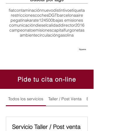
fiat
contaminación
nuevo
distintivo
etiqueta
restricciones
coches
DGT
barcelona
aire
pegatina
karate
124
500
bajas emisiones
comunicación
diesel
calidad
director
2016
campeonato
emisiones
capital
furgonetas
ambiente
circulación
gasolina
Síguenos
Pide tu cita on-line
Todos los servicios
Taller / Post Venta
Exposición y Ventas
Servicio Taller / Post venta