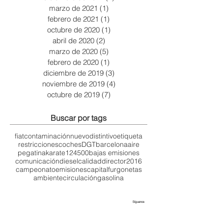
marzo de 2021
(1)
1 entrada
febrero de 2021
(1)
1 entrada
octubre de 2020
(1)
1 entrada
abril de 2020
(2)
2 entradas
marzo de 2020
(5)
5 entradas
febrero de 2020
(1)
1 entrada
diciembre de 2019
(3)
3 entradas
noviembre de 2019
(4)
4 entradas
octubre de 2019
(7)
7 entradas
Buscar por tags
fiat
contaminación
nuevo
distintivo
etiqueta
restricciones
coches
DGT
barcelona
aire
pegatina
karate
124
500
bajas emisiones
comunicación
diesel
calidad
director
2016
campeonato
emisiones
capital
furgonetas
ambiente
circulación
gasolina
Síguenos