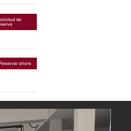
olicitud de
eserva
Reservar ahora