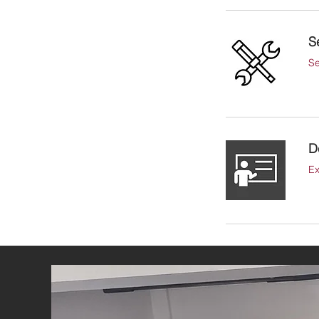
Se
Se
D
Ex