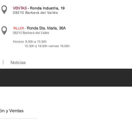
VENTAS
- Ronda Industria, 19
08210 Barberá del Vallés
Ronda Sta. María, 36A
TALLER
-
08210 Barberá del Vallés
Horario: 8.00h a 13.30h
15.30h a 19.00h viernes 18.00h.
Noticias
ón y Ventas