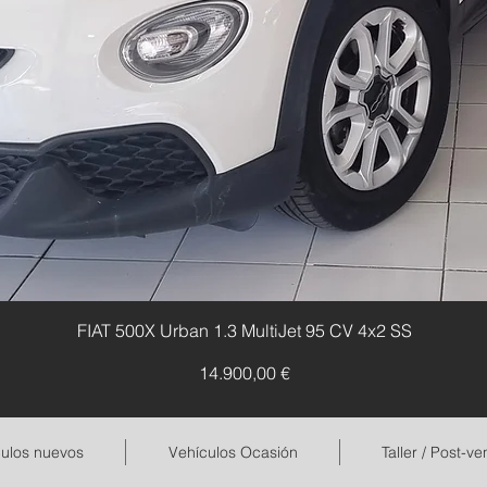
FIAT 500X Urban 1.3 MultiJet 95 CV 4x2 SS
Precio
14.900,00 €
ulos nuevos
Vehículos Ocasión
Taller / Post-ve