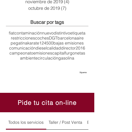
noviembre de 2019
(4)
4 entradas
octubre de 2019
(7)
7 entradas
Buscar por tags
fiat
contaminación
nuevo
distintivo
etiqueta
restricciones
coches
DGT
barcelona
aire
pegatina
karate
124
500
bajas emisiones
comunicación
diesel
calidad
director
2016
campeonato
emisiones
capital
furgonetas
ambiente
circulación
gasolina
Síguenos
Pide tu cita on-line
Todos los servicios
Taller / Post Venta
Exposición y Ventas