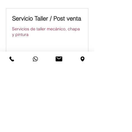
Servicio Taller / Post venta
Servicios de taller mecánico, chapa
y pintura
Solicitud de reserva
Departamento Comercial
Exposición y venta de vehículos
nuevos y de ocasión
Reservar ahora