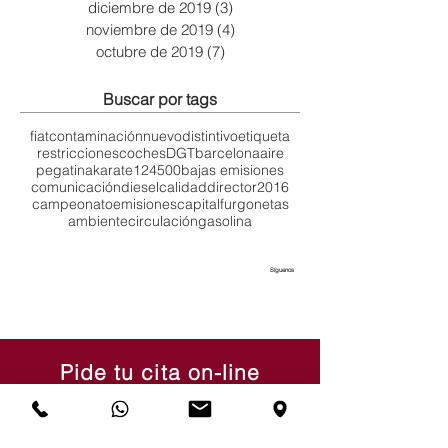
diciembre de 2019
(3)
3 entradas
noviembre de 2019
(4)
4 entradas
octubre de 2019
(7)
7 entradas
Buscar por tags
fiat
contaminación
nuevo
distintivo
etiqueta
restricciones
coches
DGT
barcelona
aire
pegatina
karate
124
500
bajas emisiones
comunicación
diesel
calidad
director
2016
campeonato
emisiones
capital
furgonetas
ambiente
circulación
gasolina
Síguenos
Pide tu cita on-line
Todos los servicios
Taller / Post Venta
Exposición y Ventas