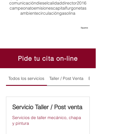
comunicación
diesel
calidad
director
2016
campeonato
emisiones
capital
furgonetas
ambiente
circulación
gasolina
Síguenos
Pide tu cita on-line
Todos los servicios
Taller / Post Venta
Exposición y Ventas
Servicio Taller / Post venta
Servicios de taller mecánico, chapa
y pintura