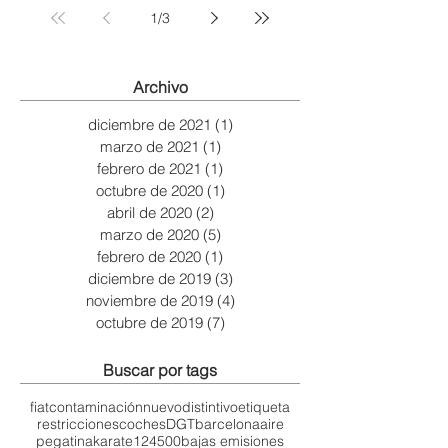
1
/
3
Archivo
diciembre de 2021
(1)
1 entrada
marzo de 2021
(1)
1 entrada
febrero de 2021
(1)
1 entrada
octubre de 2020
(1)
1 entrada
abril de 2020
(2)
2 entradas
marzo de 2020
(5)
5 entradas
febrero de 2020
(1)
1 entrada
diciembre de 2019
(3)
3 entradas
noviembre de 2019
(4)
4 entradas
octubre de 2019
(7)
7 entradas
Buscar por tags
fiat
contaminación
nuevo
distintivo
etiqueta
restricciones
coches
DGT
barcelona
aire
pegatina
karate
124
500
bajas emisiones