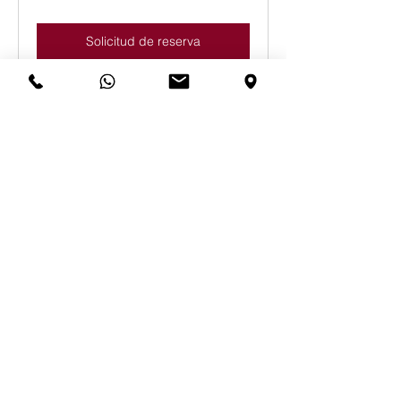
Solicitud de reserva
Departamento Comercial
Exposición y venta de vehículos
nuevos y de ocasión
Reservar ahora