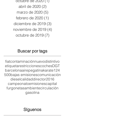
octubre de 2020
(1)
1 entrada
abril de 2020
(2)
2 entradas
marzo de 2020
(5)
5 entradas
febrero de 2020
(1)
1 entrada
diciembre de 2019
(3)
3 entradas
noviembre de 2019
(4)
4 entradas
octubre de 2019
(7)
7 entradas
Buscar por tags
fiat
contaminación
nuevo
distintivo
etiqueta
restricciones
coches
DGT
barcelona
aire
pegatina
karate
124
500
bajas emisiones
comunicación
diesel
calidad
director
2016
campeonato
emisiones
capital
furgonetas
ambiente
circulación
gasolina
Síguenos