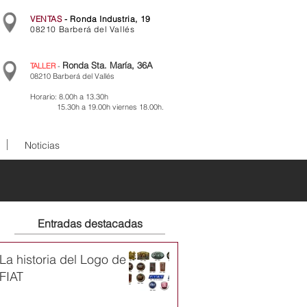
VENTAS
- Ronda Industria, 19
08210 Barberá del Vallés
Ronda Sta. María, 36A
TALLER
-
08210 Barberá del Vallés
Horario: 8.00h a 13.30h
15.30h a 19.00h viernes 18.00h.
Noticias
Entradas destacadas
La historia del Logo de
FIAT