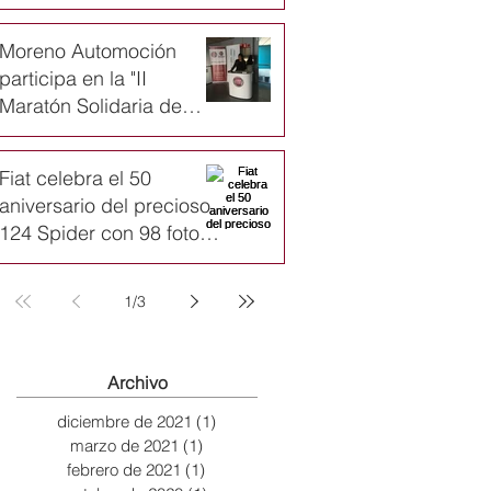
Moreno Automoción
participa en la "II
Maratón Solidaria de
Navidad de Karate
infantil"
Fiat celebra el 50
aniversario del precioso
124 Spider con 98 fotos
y un emotivo vídeo
1
/
3
Archivo
diciembre de 2021
(1)
1 entrada
marzo de 2021
(1)
1 entrada
febrero de 2021
(1)
1 entrada