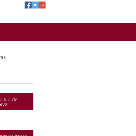
tas
icitud de
erva