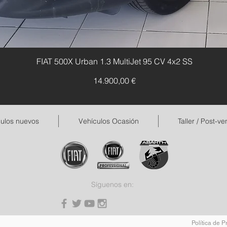
FIAT 500X Urban 1.3 MultiJet 95 CV 4x2 SS
Precio
14.900,00 €
ulos nuevos
Vehículos Ocasión
Taller / Post-ve
Síguenos en:
Política de P