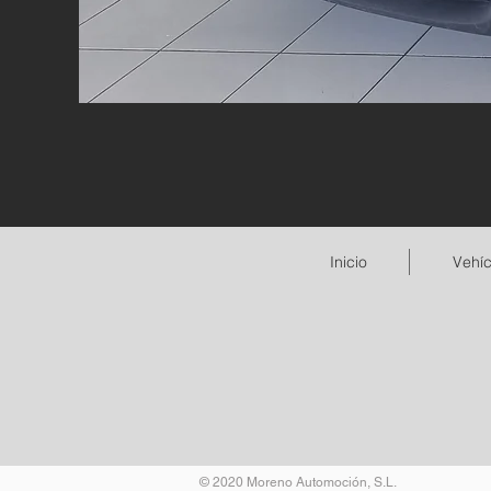
Inicio
Vehíc
© 2020 Moreno Automoción, S.L.