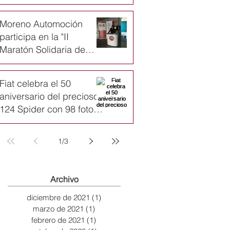
Moreno Automoción
participa en la "II
Maratón Solidaria de
Navidad de Karate
infantil"
Fiat celebra el 50
aniversario del precioso
124 Spider con 98 fotos
y un emotivo vídeo
1
/
3
Archivo
diciembre de 2021
(1)
1 entrada
marzo de 2021
(1)
1 entrada
febrero de 2021
(1)
1 entrada