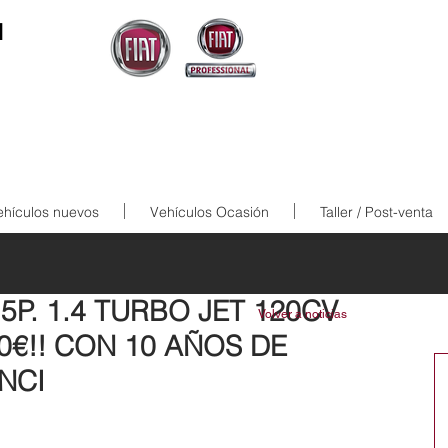
N
ehículos nuevos
Vehículos Ocasión
Taller / Post-venta
 5P. 1.4 TURBO JET 120CV
Volver a noticias
0€!! CON 10 AÑOS DE
ANCI