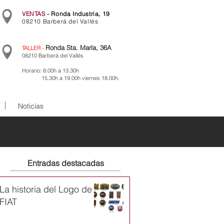
VENTAS
- Ronda Industria, 19
08210 Barberá del Vallés
Ronda Sta. María, 36A
TALLER
-
08210 Barberá del Vallés
Horario: 8.00h a 13.30h
15.30h a 19.00h viernes 18.00h.
Noticias
Entradas destacadas
La historia del Logo de
FIAT