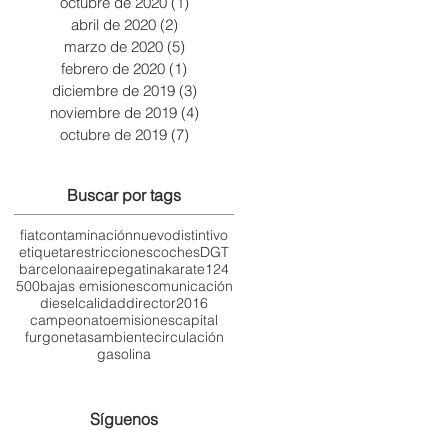
octubre de 2020
(1)
1 entrada
abril de 2020
(2)
2 entradas
marzo de 2020
(5)
5 entradas
febrero de 2020
(1)
1 entrada
diciembre de 2019
(3)
3 entradas
noviembre de 2019
(4)
4 entradas
octubre de 2019
(7)
7 entradas
Buscar por tags
fiat
contaminación
nuevo
distintivo
etiqueta
restricciones
coches
DGT
barcelona
aire
pegatina
karate
124
500
bajas emisiones
comunicación
diesel
calidad
director
2016
campeonato
emisiones
capital
furgonetas
ambiente
circulación
gasolina
Síguenos