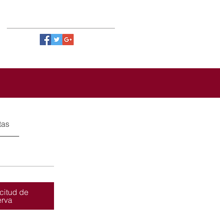
tas
icitud de
erva