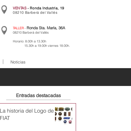
VENTAS
- Ronda Industria, 19
08210 Barberá del Vallés
Ronda Sta. María, 36A
TALLER
-
08210 Barberá del Vallés
Horario: 8.00h a 13.30h
15.30h a 19.00h viernes 18.00h.
Noticias
Entradas destacadas
La historia del Logo de
FIAT