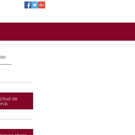
tas
icitud de
erva