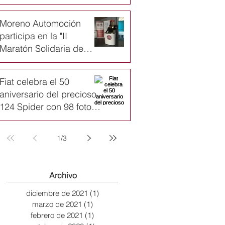
Moreno Automoción
participa en la "II
Maratón Solidaria de
Navidad de Karate
infantil"
Fiat celebra el 50
aniversario del precioso
124 Spider con 98 fotos
y un emotivo vídeo
1
/
3
Archivo
diciembre de 2021
(1)
1 entrada
marzo de 2021
(1)
1 entrada
febrero de 2021
(1)
1 entrada