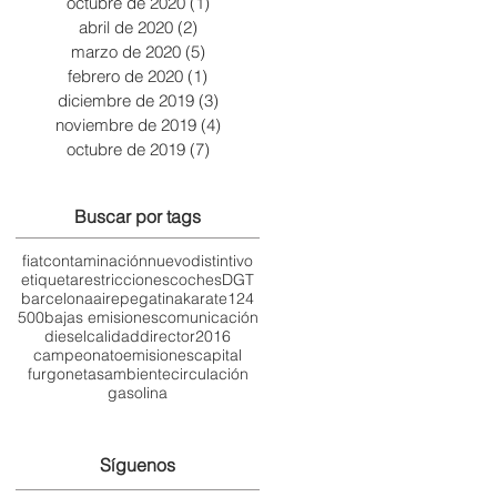
octubre de 2020
(1)
1 entrada
abril de 2020
(2)
2 entradas
marzo de 2020
(5)
5 entradas
febrero de 2020
(1)
1 entrada
diciembre de 2019
(3)
3 entradas
noviembre de 2019
(4)
4 entradas
octubre de 2019
(7)
7 entradas
Buscar por tags
fiat
contaminación
nuevo
distintivo
etiqueta
restricciones
coches
DGT
barcelona
aire
pegatina
karate
124
500
bajas emisiones
comunicación
diesel
calidad
director
2016
campeonato
emisiones
capital
furgonetas
ambiente
circulación
gasolina
Síguenos