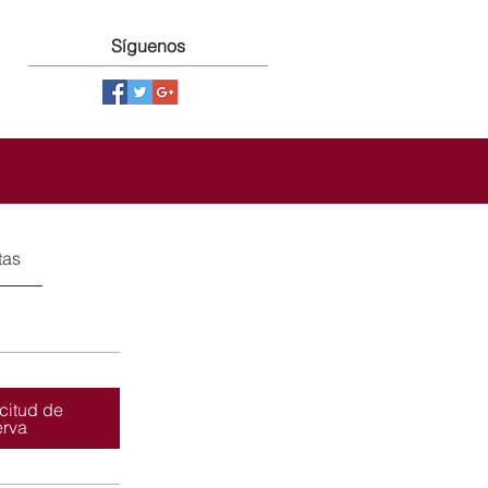
Síguenos
tas
icitud de
erva