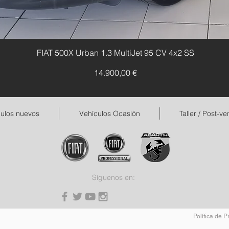
FIAT 500X Urban 1.3 MultiJet 95 CV 4x2 SS
Precio
14.900,00 €
ulos nuevos
Vehículos Ocasión
Taller / Post-ve
Síguenos en:
Política de P