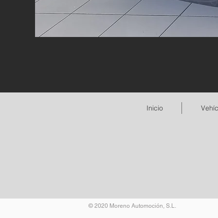
Inicio
Vehíc
© 2020 Moreno Automoción, S.L.