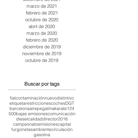
marzo de 2021
febrero de 2021
octubre de 2020
abril de 2020
marzo de 2020
febrero de 2020
diciembre de 2019
noviembre de 2019
octubre de 2019
Buscar por tags
fiat
contaminación
nuevo
distintivo
etiqueta
restricciones
coches
DGT
barcelona
aire
pegatina
karate
124
500
bajas emisiones
comunicación
diesel
calidad
director
2016
campeonato
emisiones
capital
furgonetas
ambiente
circulación
gasolina