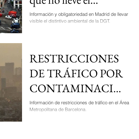
distintivo de la DGT
Información y obligatoriedad en Madrid de llevar
visible el distintivo ambiental de la DGT.
desde éste mismo
miérco
RESTRICCIONES
DE TRÁFICO POR
CONTAMINACIÓ
N.
Información de restricciones de tráfico en el Área
Metropolitana de Barcelona.