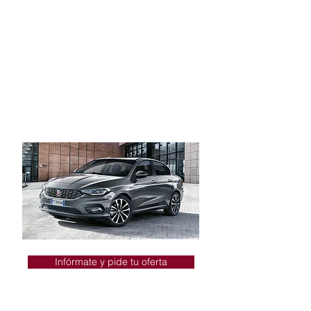
Todos los detalles del nuevo Fiat Tipo
Lounge hablan de elegancia.
Llantas de aleación diamantadas de
17” (43cm)
Sensor de luces y lluvia
+ Cámara de visión trasera
+ Frenada de emergencia autónoma
Infórmate y pide tu oferta