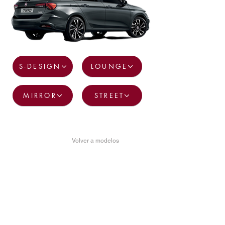
S-DESIGN
LOUNGE
MIRROR
STREET
Volver a modelos
FIAT STATION WAGON MORE
S-DESIGN
Elegante, contemporáneo y espacioso.
Llantas de aleación de 18” (46cm)
Faros de xenon