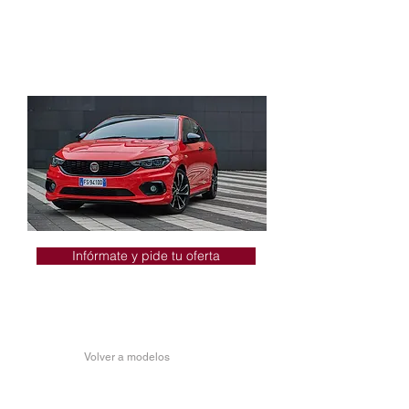
Faros de Xenon
+ Llantas de aleación de Mopar de 41
cm (18”)
+ Techo de color negro
Infórmate y pide tu oferta
Volver a modelos
FIAT TIPO 5 PUETAS
S-DESIGN