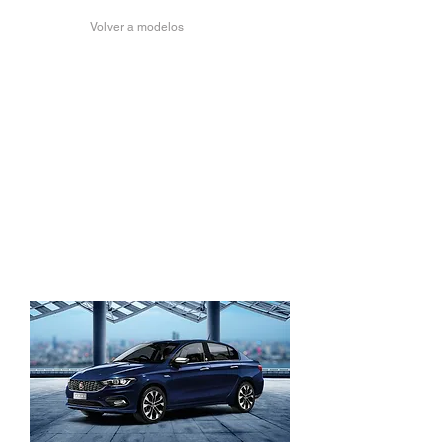
Volver a modelos
FIAT TIPO SEDÁN MORE
MIRROR
El nuevo Fiat Tipo Mirror es la elección
más inteligente que harás.
Llantas de aleación de 16” (41cm)
Control de crucero
+ Climatizado automático
+ Sensor de parking trasero
+ Apoyabrazos delantero