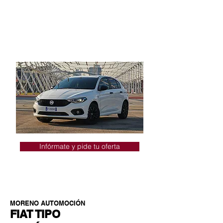
+ Radio Uconnect™ Live con pantalla
táctil de 12,7 cm (5"), USB- Bluetooth®
+ Volante de cuero con controles de
audio
+ Sensor de parking trasero
Infórmate y pide tu oferta
MORENO AUTOMOCIÓN
FIAT TIPO