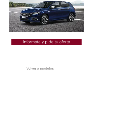
Infórmate y pide tu oferta
Volver a modelos
FIAT TIPO 5 PUERTAS
STREET MORE
Elegante, contemporáneo y espacioso.
Luces diurnas LED
Llantas de aleación negras de 16”
(41cm)
Cristales tintados