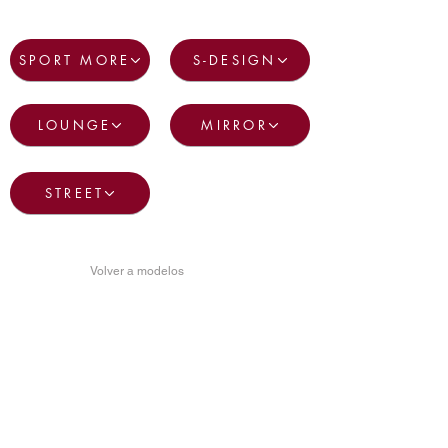
SPORT MORE
S-DESIGN
LOUNGE
MIRROR
STREET
Volver a modelos
FIAT TIPO 5 PUERTAS
SPORT MORE
Desata tu creatividad y haz aún más
tuyo el nuevo Fiat Tipo Sport.
Tomas de aire delanteras
Faldones laterales y alerón trasero