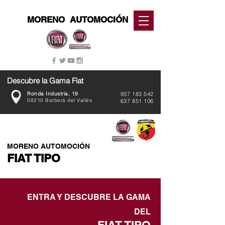
MORENO
AUTOMOCIÓN
Descubre la Gama Fiat
Ronda Industria, 19
937 183 542
08210 Barberá del Vallés
637 851 106
MORENO AUTOMOCIÓN
FIAT TIPO
ENTRA Y DESCUBRE LA GAMA
DEL
FIAT TIPO