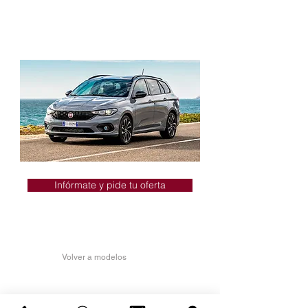
Cámara de visión trasera
Frenada de emergencia autónoma
Limitador de velocidad
Infórmate y pide tu oferta
Volver a modelos
FIAT STATION WAGON MORE
LOUNGE