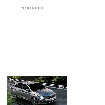
Volver a modelos
FIAT TIPO 5 PUERTAS
LOUNGE MORE
Todo el espacio que necesitas en solo
4,37 metros de largo.
Llantas de aleación diamantadas de
17” (43cm)
Climatizador automático
+ Cámara de visión trasera
+ Frenada de emergencia autónoma
+ Control de velocidad adaptativo