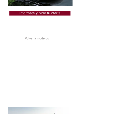
Infórmate y pide tu oferta
Volver a modelos
FIAT TIPO 5 PUERTAS
MIRROR MORE
No hay error posible en un Mirror.
Llantas de aleación diamantadas de
16“ (41cm)
Control de crucero
+ Climatizado automático
+ Sensor de parking trasero
+ Apoyabrazos delantero