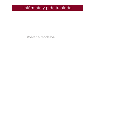
Infórmate y pide tu oferta
Volver a modelos
FIAT TIPO SEDÁN MORE
STREET
Con las opciones de personalización
del nuevo Fiat Tipo Street, puedes salir
a la calle con estilo.
Radio Uconnect™ Live con pantalla
táctil de 12,7 cm (5"), USB- Bluetooth®
Luces diurnas LED
Llantas de aleación negras de 16”
(41cm)
+ Control de crucero
+ Sensor de parking trasero
+ Faros antiniebla