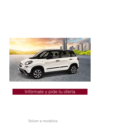
color negro
Luces LED de circulación diurna
Volante forrado de tecnopiel
Tela con textura en negro-antracita
Paquete D-fence disponible
Infórmate y pide tu oferta
Volver a modelos
FIAT 500L
CROSS