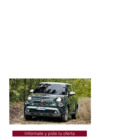
El 500L Cross es el miembro más
aventurero de la familia, para gente que
convierte las situaciones más rutinarias
en un viaje de descubrimiento.
Detalles de acabado en negro mate
Luces diurnas LED
Llantas de aleación
Sistema de pantalla táctil Uconnect™
de 17,7cm (7” ) HD LIVE
Apple CarPlay y Android Auto™
Infórmate y pide tu oferta