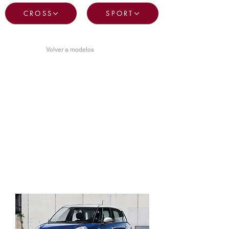
CROSS
SPORT
Volver a modelos
FIAT 500L
MIRROR
Más espacio, más tecnología, siempre
conectado.
Carcasas de retrovisores en color de la
carrocería
Luces diurnas LED
Retrovisores exteriores mecánicos
Salpicadero en color de la carrocería
Banco trasero de 3 asientos