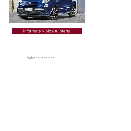
Infórmate y pide tu oferta
Volver a modelos
FIAT 500L
CITY CROSS
El aspecto off-road toma la ciudad
Aspecto Cross
Radio de 17,7 cm (7") + pantalla TFT a
color de 9 cm (3,5")
Carplay/Android Auto
Salpicadero en color de la carrocería
Control de crucero
Llantas de aleación de 41 cm (16") de