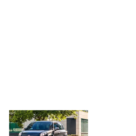
SPORT
Lleva a tu familia con dinamismo y
estilo.
Logotipo deportivo en aleta
Llantas de aleación negras de 17
pulgadas con inserciones rojas en los
tapacubos
Carcasas de retrovisores de titanio
Asiento central de tecnopreno con
denim negro electrosoldado con el
logotipo 500 en rojo, la zona
almohadillada de neopreno negro y las
costuras rojas
Salpicadero gris oscuro mate con
logotipo 500 rojo