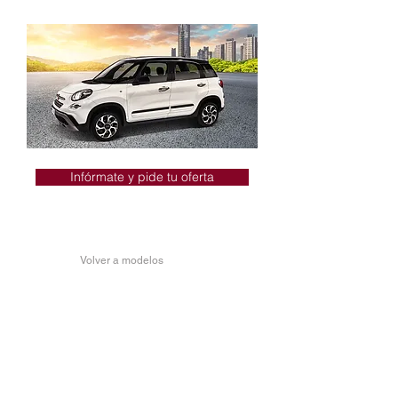
Infórmate y pide tu oferta
Volver a modelos
FIAT 500L
CROSS
El 500L Cross es el miembro más
aventurero de la familia, para gente que
convierte las situaciones más rutinarias
en un viaje de descubrimiento.