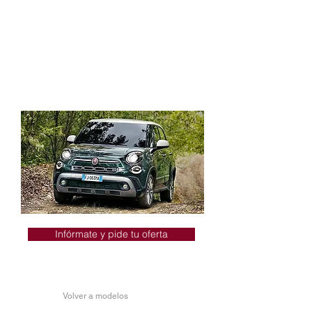
Detalles de acabado en negro mate
Luces diurnas LED
Llantas de aleación
Sistema de pantalla táctil Uconnect™
de 17,7cm (7” ) HD LIVE
Apple CarPlay y Android Auto™
Infórmate y pide tu oferta
Volver a modelos
FIAT 500L